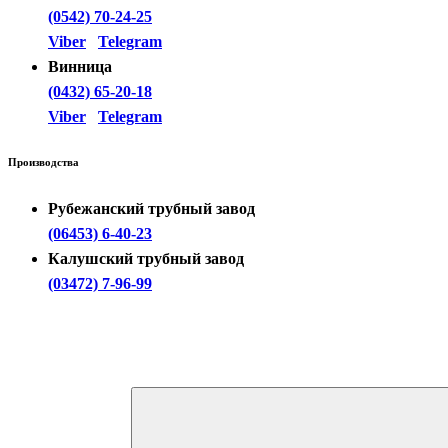
(0542) 70-24-25
Viber
Telegram
Винница
(0432) 65-20-18
Viber
Telegram
Производства
Рубежанский трубный завод
(06453) 6-40-23
Калушский трубный завод
(03472) 7-96-99