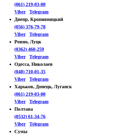
(061) 219-03-00
Viber
Telegram
Днепр, Кропивницкий
(056) 376-79-78
Viber
Telegram
Ровно, Луцк
(0362) 460-259
Viber
Telegram
Одесса, Николаев
(048) 710-01-35
Viber
Telegram
Харьков, Донецк, Луганск
(061) 219-03-00
Viber
Telegram
Полтава
(0532) 61-34-76
Viber
Telegram
Сумы