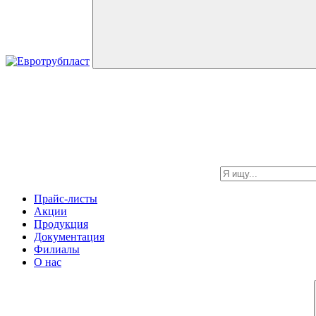
Прайс-листы
Акции
Продукция
Документация
Филиалы
О нас