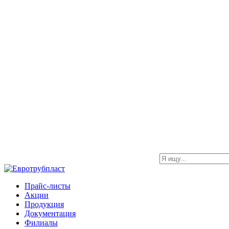
Прайс-листы
Акции
Продукция
Документация
Филиалы