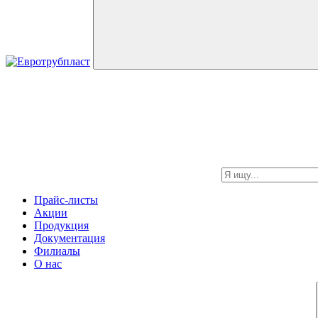
Прайс-листы
Акции
Продукция
Документация
Филиалы
О нас