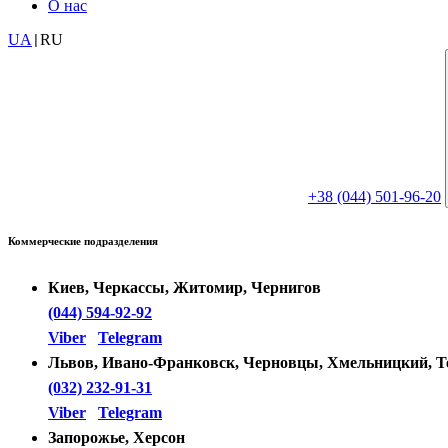
О нас
UA
RU
|
+38 (044) 501-96-20
Коммерческие подразделения
Киев, Черкассы, Житомир, Чернигов
(044) 594-92-92
Viber
Telegram
Львов, Ивано-Франковск, Черновцы, Хмельницкий, Т
(032) 232-91-31
Viber
Telegram
Запорожье, Херсон