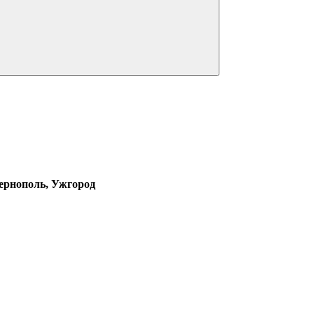
ернополь, Ужгород