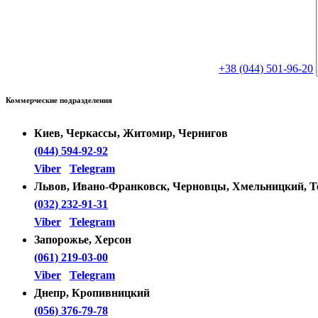
+38 (044) 501-96-20
Коммерческие подразделения
Киев, Черкассы, Житомир, Чернигов
(044) 594-92-92
Viber
Telegram
Львов, Ивано-Франковск, Черновцы, Хмельницкий, Т
(032) 232-91-31
Viber
Telegram
Запорожье, Херсон
(061) 219-03-00
Viber
Telegram
Днепр, Кропивницкий
(056) 376-79-78