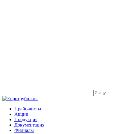
Прайс-листы
Акции
Продукция
Документация
Филиалы