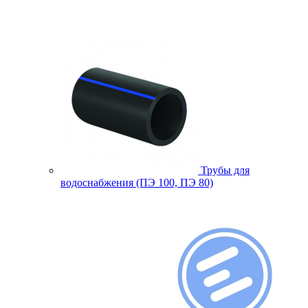
Трубы для
водоснабжения (ПЭ 100, ПЭ 80)