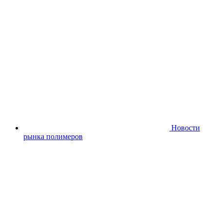
Новости
рынка полимеров