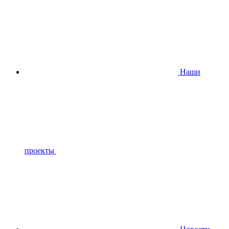
Наши
проекты