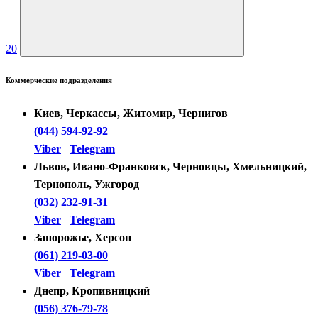
20
Коммерческие подразделения
Киев, Черкассы, Житомир, Чернигов
(044) 594-92-92
Viber
Telegram
Львов, Ивано-Франковск, Черновцы, Хмельницкий,
Тернополь, Ужгород
(032) 232-91-31
Viber
Telegram
Запорожье, Херсон
(061) 219-03-00
Viber
Telegram
Днепр, Кропивницкий
(056) 376-79-78