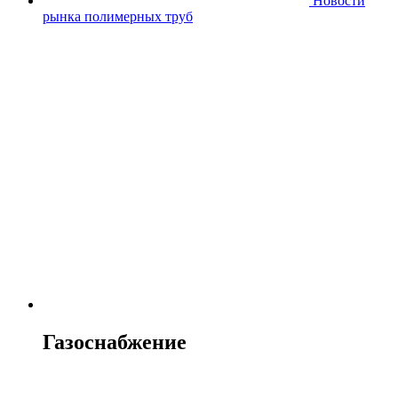
Новости
рынка полимерных труб
Газоснабжение