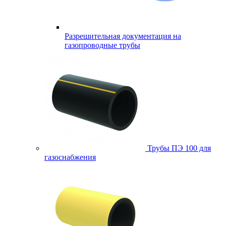
Разрешительная документация на
газопроводные трубы
Трубы ПЭ 100 для
газоснабжения