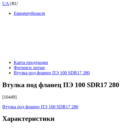
UA
RU
|
Евротрубпласт
Карта продукции
Фитинги литые
Втулка под фланец ПЭ 100 SDR17 280
Втулка под фланец ПЭ 100 SDR17 280
[10449]
Втулка под фланец ПЭ 100 SDR17 280
Характеристики