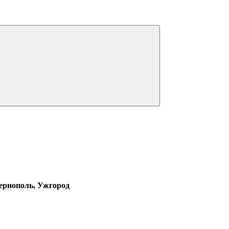
ернополь, Ужгород