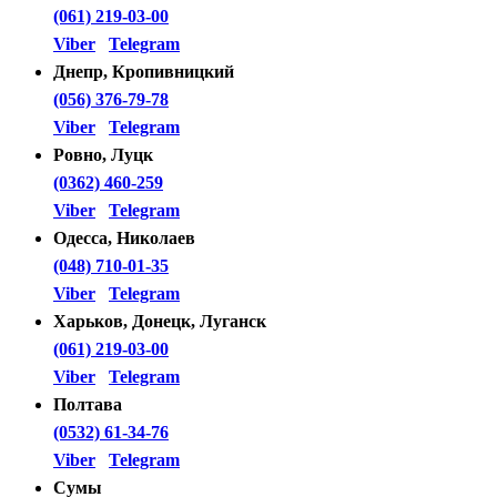
(061) 219-03-00
Viber
Telegram
Днепр, Кропивницкий
(056) 376-79-78
Viber
Telegram
Ровно, Луцк
(0362) 460-259
Viber
Telegram
Одесса, Николаев
(048) 710-01-35
Viber
Telegram
Харьков, Донецк, Луганск
(061) 219-03-00
Viber
Telegram
Полтава
(0532) 61-34-76
Viber
Telegram
Сумы