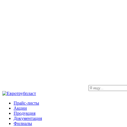
Прайс-листы
Акции
Продукция
Документация
Филиалы