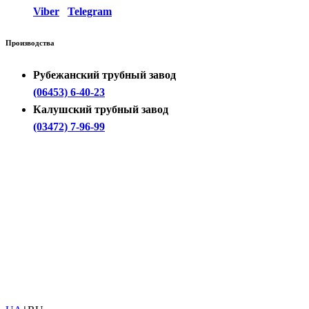
Viber
Telegram
Производства
Рубежанский трубный завод
(06453) 6-40-23
Калушский трубный завод
(03472) 7-96-99