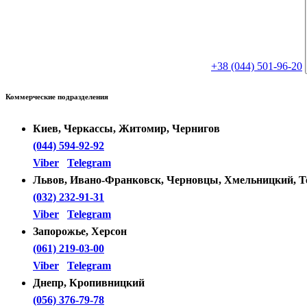
+38 (044) 501-96-20
Коммерческие подразделения
Киев, Черкассы, Житомир, Чернигов
(044) 594-92-92
Viber
Telegram
Львов, Ивано-Франковск, Черновцы, Хмельницкий, Т
(032) 232-91-31
Viber
Telegram
Запорожье, Херсон
(061) 219-03-00
Viber
Telegram
Днепр, Кропивницкий
(056) 376-79-78