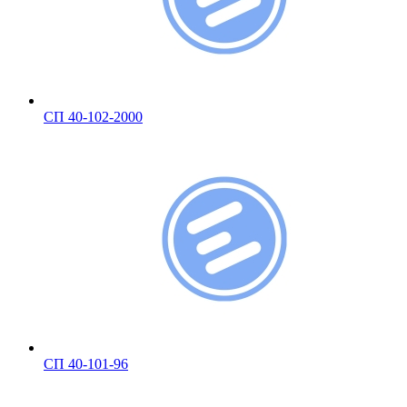
СП 40-102-2000
СП 40-101-96