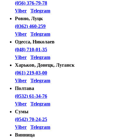
(056) 376-79-78
Viber
Telegram
Ровно, Луцк
(0362) 460-259
Viber
Telegram
Одесса, Николаев
(048) 710-01-35
Viber
Telegram
Харьков, Донецк, Луганск
(061) 219-03-00
Viber
Telegram
Полтава
(0532) 61-34-76
Viber
Telegram
Сумы
(0542) 70-24-25
Viber
Telegram
Винница