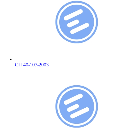
СП 40-107-2003