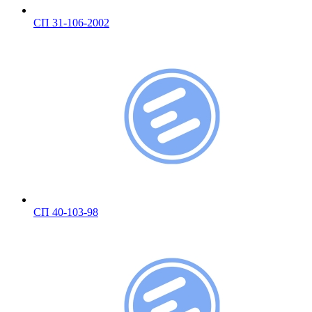
СП 31-106-2002
СП 40-103-98