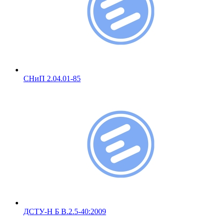
СНиП 2.04.01-85
ДСТУ-Н Б В.2.5-40:2009