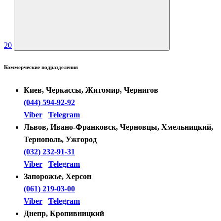
20
Коммерческие подразделения
Киев, Черкассы, Житомир, Чернигов
(044) 594-92-92
Viber
Telegram
Львов, Ивано-Франковск, Черновцы, Хмельницкий,
Тернополь, Ужгород
(032) 232-91-31
Viber
Telegram
Запорожье, Херсон
(061) 219-03-00
Viber
Telegram
Днепр, Кропивницкий