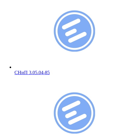
СНиП 3.05.04-85