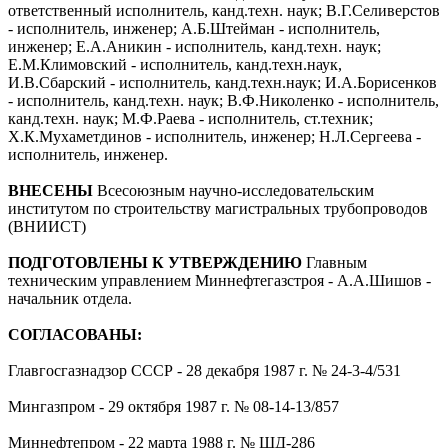
ответственный исполнитель, канд.техн. наук; В.Г.Селиверстов
- исполнитель, инженер; А.Б.Штейман - исполнитель,
инженер; Е.А.Аникин - исполнитель, канд.техн. наук;
Е.М.Климовский - исполнитель, канд.техн.наук,
И.В.Сбарский - исполнитель, канд.техн.наук; И.А.Борисенков
- исполнитель, канд.техн. наук; В.Ф.Николенко - исполнитель,
канд.техн. наук; М.Ф.Раева - исполнитель, ст.техник;
Х.К.Мухаметдинов - исполнитель, инженер; Н.Л.Сергеева -
исполнитель, инженер.
ВНЕСЕНЫ
Всесоюзным научно-исследовательским
институтом по строительству магистральных трубопроводов
(ВНИИСТ)
ПОДГОТОВЛЕНЫ К УТВЕРЖДЕНИЮ
Главным
техническим управлением Миннефтегазстроя - A.A.Шишов -
начальник отдела.
СОГЛАСОВАНЫ:
Главгосгазнадзор СССР - 28 декабря 1987 г. № 24-3-4/531
Мингазпром - 29 октября 1987 г. № 08-14-13/857
Миннефтепром - 22 марта 1988 г. № ШД-286