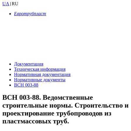
UA
RU
|
Евротрубпласт
Документация
Техническая информация
Нормативная документация
Нормативные документы
ВСН 003-88
ВСН 003-88. Ведомственные
строительные нормы. Строительство и
проектирование трубопроводов из
пластмассовых труб.