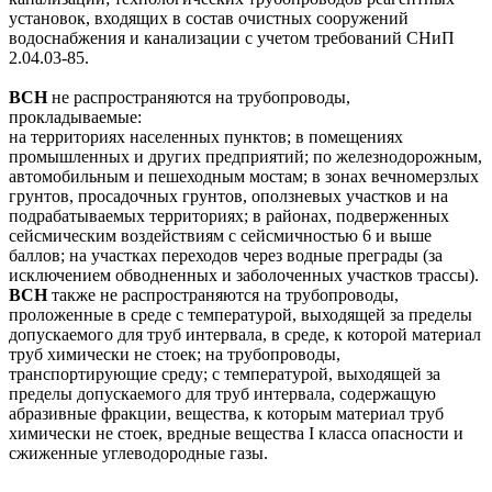
установок, входящих в состав очистных сооружений
водоснабжения и канализации с учетом требований СНиП
2.04.03-85.
ВСН
не распространяются на трубопроводы,
прокладываемые:
на территориях населенных пунктов; в помещениях
промышленных и других предприятий; по железнодорожным,
автомобильным и пешеходным мостам; в зонах вечномерзлых
грунтов, просадочных грунтов, оползневых участков и на
подрабатываемых территориях; в районах, подверженных
сейсмическим воздействиям с сейсмичностью 6 и выше
баллов; на участках переходов через водные преграды (за
исключением обводненных и заболоченных участков трассы).
ВСН
также не распространяются на трубопроводы,
проложенные в среде с температурой, выходящей за пределы
допускаемого для труб интервала, в среде, к которой материал
труб химически не стоек; на трубопроводы,
транспортирующие среду; с температурой, выходящей за
пределы допускаемого для труб интервала, содержащую
абразивные фракции, вещества, к которым материал труб
химически не стоек, вредные вещества I класса опасности и
сжиженные углеводородные газы.