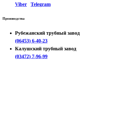
Viber
Telegram
Производства
Рубежанский трубный завод
(06453) 6-40-23
Калушский трубный завод
(03472) 7-96-99